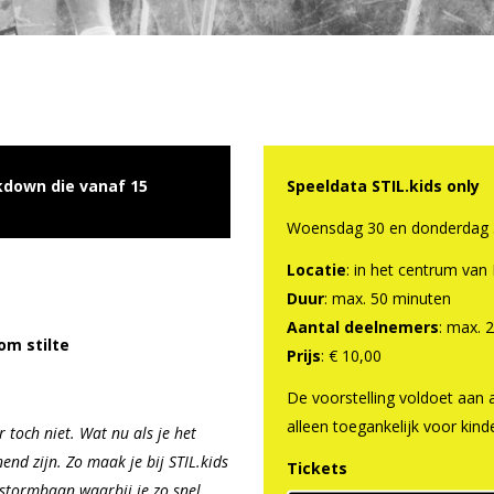
ckdown die vanaf 15
Speeldata STIL.kids only
Woensdag 30 en donderdag 3
Locatie
: in het centrum van 
Duur
: max. 50 minuten
Aantal deelnemers
: max. 2
om stilte
Prijs
: € 10,00
De voorstelling voldoet aan a
alleen toegankelijk voor kind
r toch niet. Wat nu als je het
nend zijn. Zo maak je bij STIL.kids
Tickets
testormbaan waarbij je zo snel