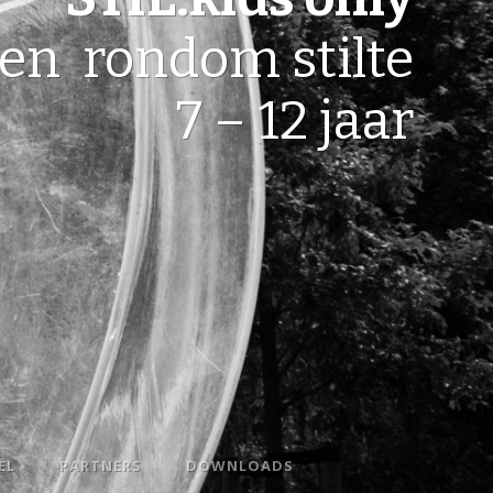
ren rondom stilte
7 – 12 jaar
EL
PARTNERS
DOWNLOADS