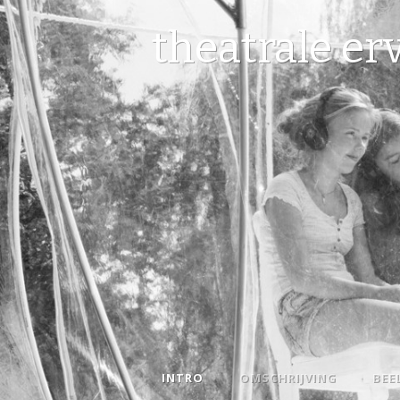
theatrale er
INTRO
OMSCHRIJVING
BEE