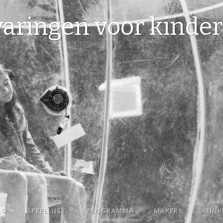
varingen voor kinde
LD
SPEELLIJST
PROGRAMMA
MAKERS
WINK