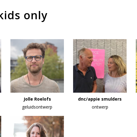
kids only
Jolle Roelofs
dnc/appie smulders
geluidsontwerp
ontwerp