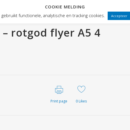
COOKIE MELDING
 FRONTEN
VOORSTELLINGEN
PUBLIEKSWERKING
WEBWINK
gebruikt functionele, analytische en tracking cookies.
Accepteer
– rotgod flyer A5 4
Print page
0
Likes