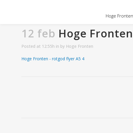
OVER HOGE
Hoge Fronten 
12 feb
Hoge Fronten 
Posted at 12:55h
in
by
Hoge Fronten
Hoge Fronten - rotgod flyer A5 4