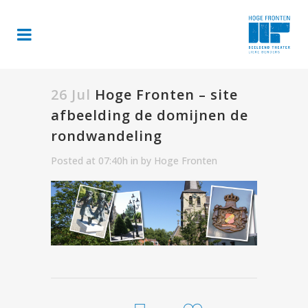
26 Jul
Hoge Fronten – site
afbeelding de domijnen de
rondwandeling
Posted at 07:40h
in
by
Hoge Fronten