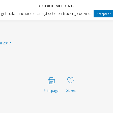
COOKIE MELDING
 FRONTEN
VOORSTELLINGEN
PUBLIEKSWERKING
WEBWINK
gebruikt functionele, analytische en tracking cookies.
Accepteer
i 2017.
Print page
0
Likes