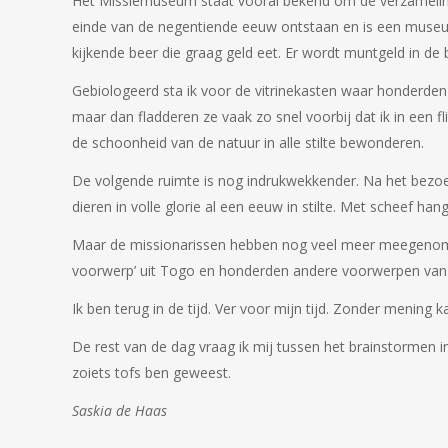
Het Missiemuseum staat vooral bekend om de verzameling
einde van de negentiende eeuw ontstaan en is een mus
kijkende beer die graag geld eet. Er wordt muntgeld in d
Gebiologeerd sta ik voor de vitrinekasten waar honderden so
maar dan fladderen ze vaak zo snel voorbij dat ik in een fl
de schoonheid van de natuur in alle stilte bewonderen.
De volgende ruimte is nog indrukwekkender. Na het bezoek a
dieren in volle glorie al een eeuw in stilte. Met scheef ha
Maar de missionarissen hebben nog veel meer meegenomen. 
voorwerp’ uit Togo en honderden andere voorwerpen van 
Ik ben terug in de tijd. Ver voor mijn tijd. Zonder mening
De rest van de dag vraag ik mij tussen het brainstormen 
zoiets tofs ben geweest.
Saskia de Haas