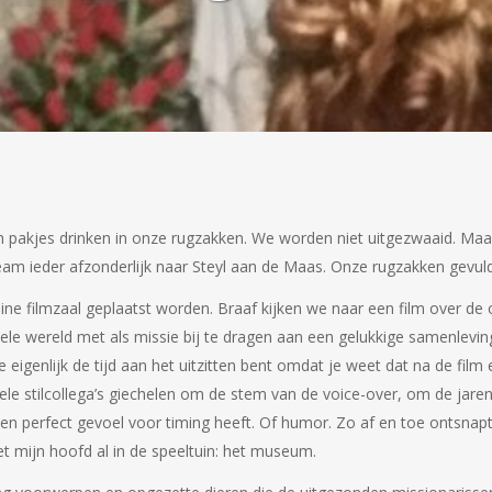
akjes drinken in onze rugzakken. We worden niet uitgezwaaid. Maar w
ilteam ieder afzonderlijk naar Steyl aan de Maas. Onze rugzakken gevu
ne filmzaal geplaatst worden. Braaf kijken we naar een film over de 
e wereld met als missie bij te dragen aan een gelukkige samenleving. 
e eigenlijk de tijd aan het uitzitten bent omdat je weet dat na de fil
nele stilcollega’s giechelen om de stem van de voice-over, om de jare
 een perfect gevoel voor timing heeft. Of humor. Zo af en toe ontsnapt 
et mijn hoofd al in de speeltuin: het museum.