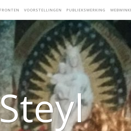
 FRONTEN
VOORSTELLINGEN
PUBLIEKSWERKING
WEBWINK
 Steyl