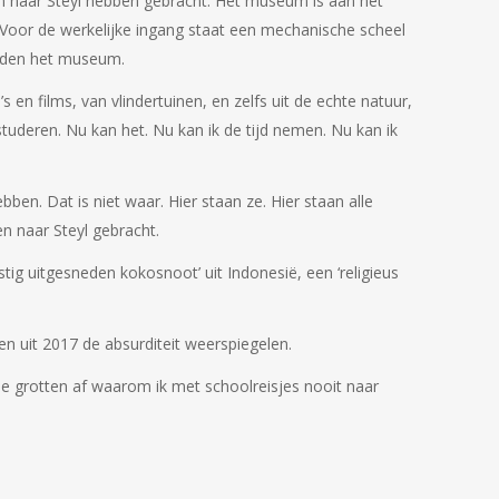
 naar Steyl hebben gebracht. Het museum is aan het
Voor de werkelijke ingang staat een mechanische scheel
reden het museum.
 en films, van vlindertuinen, en zelfs uit de echte natuur,
estuderen. Nu kan het. Nu kan ik de tijd nemen. Nu kan ik
en. Dat is niet waar. Hier staan ze. Hier staan alle
en naar Steyl gebracht.
ig uitgesneden kokosnoot’ uit Indonesië, een ‘religieus
en uit 2017 de absurditeit weerspiegelen.
de grotten af waarom ik met schoolreisjes nooit naar