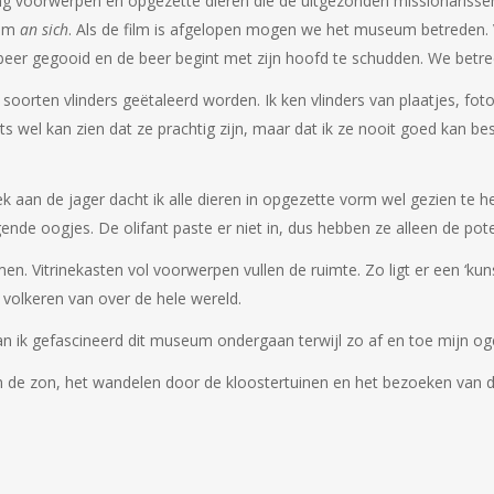
 voorwerpen en opgezette dieren die de uitgezonden missionarissen
eum
an sich
. Als de film is afgelopen mogen we het museum betreden. 
e beer gegooid en de beer begint met zijn hoofd te schudden. We bet
orten vlinders geëtaleerd worden. Ik ken vlinders van plaatjes, foto’s
its wel kan zien dat ze prachtig zijn, maar dat ik ze nooit goed kan b
an de jager dacht ik alle dieren in opgezette vorm wel gezien te hebb
ngende oogjes. De olifant paste er niet in, dus hebben ze alleen de pot
Vitrinekasten vol voorwerpen vullen de ruimte. Zo ligt er een ‘kunst
volkeren van over de hele wereld.
 kan ik gefascineerd dit museum ondergaan terwijl zo af en toe mijn og
in de zon, het wandelen door de kloostertuinen en het bezoeken van 