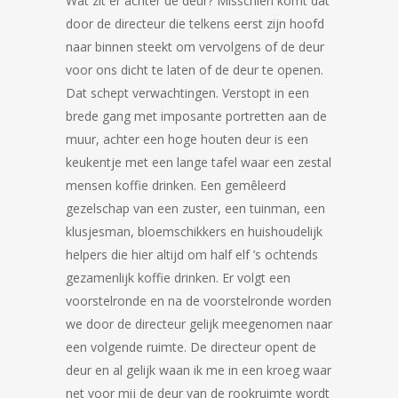
Wat zit er achter de deur? Misschien komt dat
door de directeur die telkens eerst zijn hoofd
naar binnen steekt om vervolgens of de deur
voor ons dicht te laten of de deur te openen.
Dat schept verwachtingen. Verstopt in een
brede gang met imposante portretten aan de
muur, achter een hoge houten deur is een
keukentje met een lange tafel waar een zestal
mensen koffie drinken. Een gemêleerd
gezelschap van een zuster, een tuinman, een
klusjesman, bloemschikkers en huishoudelijk
helpers die hier altijd om half elf ’s ochtends
gezamenlijk koffie drinken. Er volgt een
voorstelronde en na de voorstelronde worden
we door de directeur gelijk meegenomen naar
een volgende ruimte. De directeur opent de
deur en al gelijk waan ik me in een kroeg waar
net voor mij de deur van de rookruimte wordt