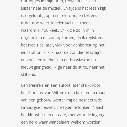
oordopjes in mijn oren, terwijl ik niet echt
luister naar de muziek. En tijdens het lezen kijk
ik regelmatig op mijn telefoon, en telkens als
ik dat doe weet ik helemaal niet meer
waarom ik nou keek. En ik zie zo in mijn
ooghoeken de zon opkomen, en ik registreer
het niet. Pas later, vlak voor aankomst op het
eindstation, kijk ik naar de zon die fel schijnt
en voel een kriebel van enthousiasme en
nieuwsgierigheid. Ik ga naar de stilte, naar het
stiltelab.
Een treinreis en een autorit later sta ik voor
het Klooster van Wittem, een bakstenen muur
van een gebouw. Achter mij de besneeuwde
Limburgse heuvels die lijken te lonken. Naast
het klooster een eetcafé, met voor de ingang
een bord waar wandelaars welkom worden