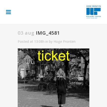
03 aug
IMG_4581
Posted at 13:08h
in
by
Hoge Fronten