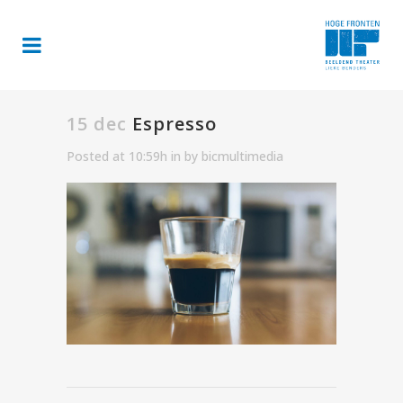
15 dec
Espresso
Posted at 10:59h
in
by
bicmultimedia