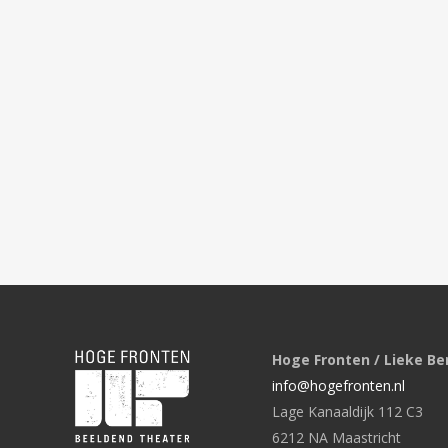
Hoge Fronten / Lieke Be
info@hogefronten.nl
Lage Kanaaldijk 112 C3
6212 NA Maastricht