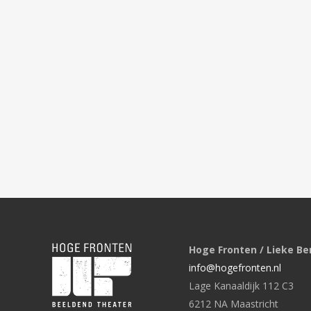
Hoge Fronten / Lieke Be
info@hogefronten.nl
Lage Kanaaldijk 112 C3
6212 NA Maastricht