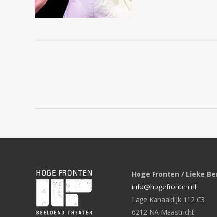
Hoge Fronten / Lieke Be
info@hogefronten.nl
Lage Kanaaldijk 112 C3
6212 NA Maastricht