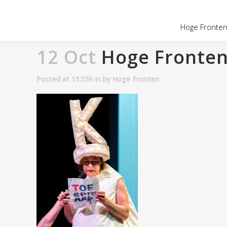
Hoge Fronten 
12 Oct
Hoge Fronten 
Posted at 15:55h
in
by
Hoge Fronten