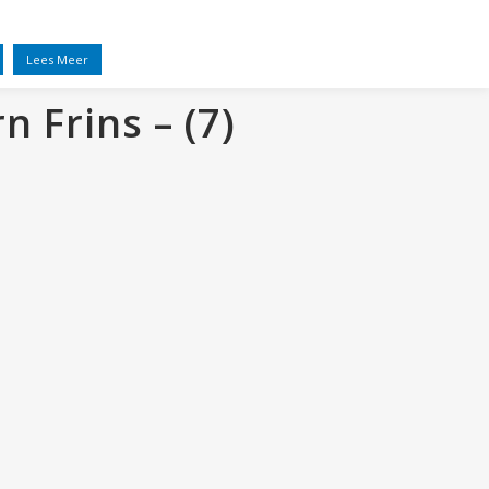
STILL.
CENTRIPHERY
CONTACT
Lees Meer
 Frins – (7)