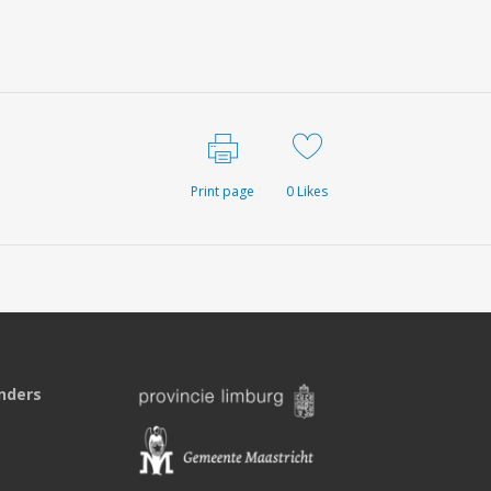
Print page
0
Likes
nders