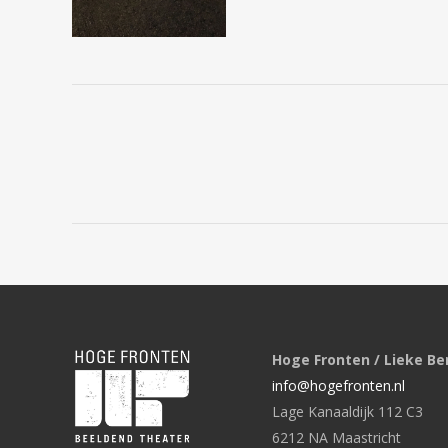
Hoge Fronten / Lieke Be
info@hogefronten.nl
Lage Kanaaldijk 112 C3
6212 NA Maastricht