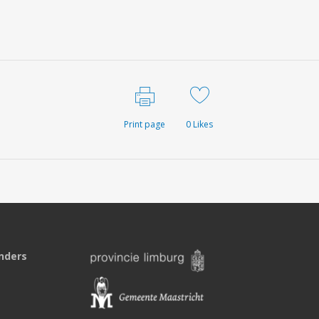
Print page
0
Likes
nders