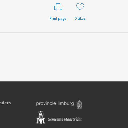
Print page
0
Likes
nders