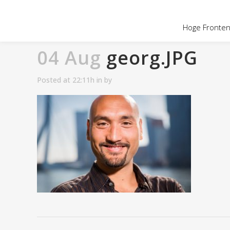
Hoge Fronten 
04 Aug
georg.JPG
Posted at 22:11h
in
by