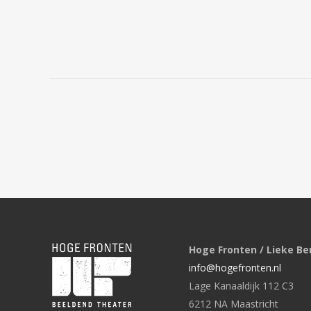
Hoge Fronten / Lieke Be
info@hogefronten.nl
Lage Kanaaldijk 112 C3
6212 NA Maastricht