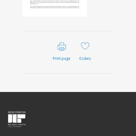
Print page
0
Likes