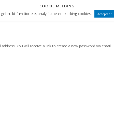
COOKIE MELDING
 FRONTEN
VOORSTELLINGEN
PUBLIEKSWERKING
WEBWINK
gebruikt functionele, analytische en tracking cookies.
Accepteer
ddress. You will receive a link to create a new password via email.