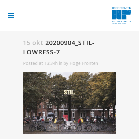
15 okt
20200904_STIL-
LOWRESS-7
Posted at 13:34h
in
by
Hoge Fronten