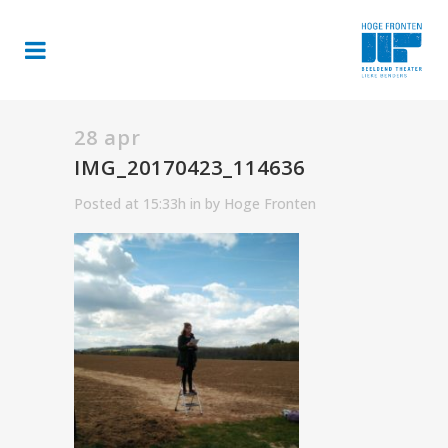
28 apr
IMG_20170423_114636
Posted at 15:33h
in
by
Hoge Fronten