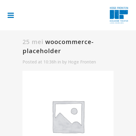
25 mei
woocommerce-
placeholder
Posted at 10:36h
in
by
Hoge Fronten