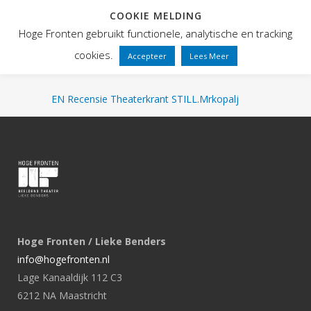
COOKIE MELDING
Hoge Fronten gebruikt functionele, analytische en tracking
cookies.
Accepteer
Lees Meer
EN Recensie Theaterkrant STILL.Mrkopalj
Hoge Fronten / Lieke Benders
info@hogefronten.nl
Lage Kanaaldijk 112 C3
6212 NA Maastricht