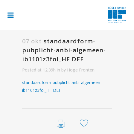
07 okt
standaardform-
pubplicht-anbi-algemeen-
ib1101z3fol_HF DEF
Posted at 12:39h
in
by
Hoge Fronten
standaardform-pubplicht-anbi-algemeen-
ib1101z3fol_HF DEF