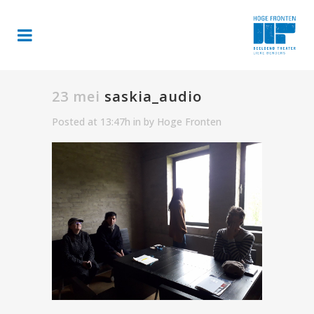
23 mei
saskia_audio
Posted at 13:47h
in
by
Hoge Fronten