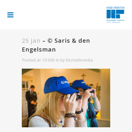
25 jan
– © Saris & den
Engelsman
Posted at 10:50h
in
by
bicmultimedia