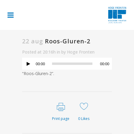
22 aug
Roos-Gluren-2
Audiospele
Posted at 20:16h
in
by
Hoge Fronten
00:00
00:00
“Roos-Gluren-2”.
Print page
0
Likes