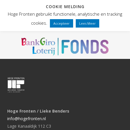
COOKIE MELDING
Hoge Fronten gebruikt functionele, analytische en tracking
cookies.
Accepteer
Lees Meer
Hoge Fronten / Lieke Benders
info@hogefronten.nl
Lage Kanaaldijk 112 C3