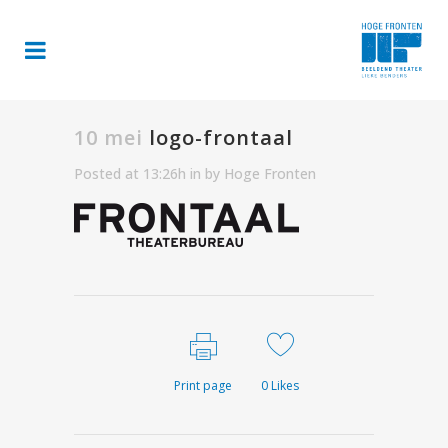
10 mei
logo-frontaal
Posted at 13:26h
in
by
Hoge Fronten
Print page
0
Likes