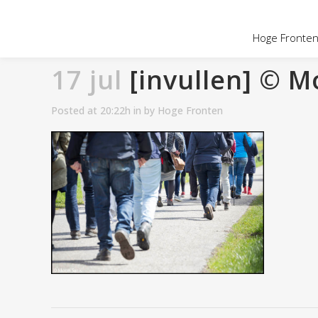
OVER HOGE
Hoge Fronten 
17 jul
[invullen] © M
Posted at 20:22h
in
by
Hoge Fronten