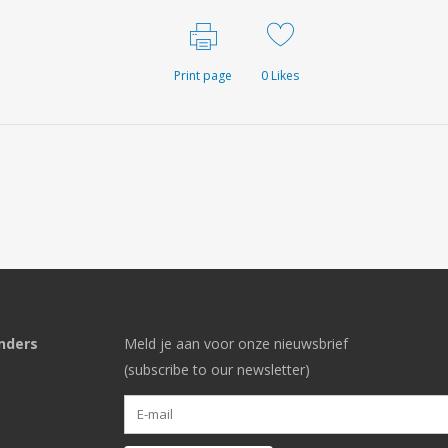
Print page
0
Likes
nders
Meld je aan voor onze nieuwsbrief
(subscribe to our newsletter)