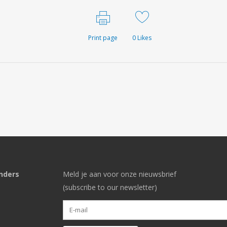
Print page
0
Likes
nders
Meld je aan voor onze nieuwsbrief
(subscribe to our newsletter)