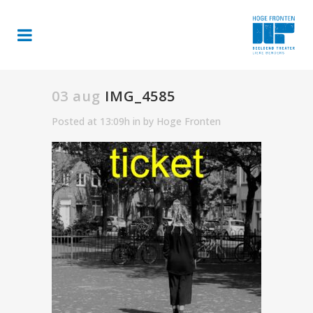
03 aug
IMG_4585
Posted at 13:09h
in
by
Hoge Fronten