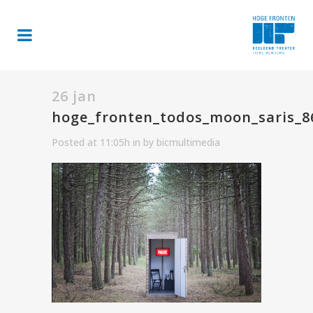
26 jan
hoge_fronten_todos_moon_saris_8
Posted at 11:05h
in
by
bicmultimedia