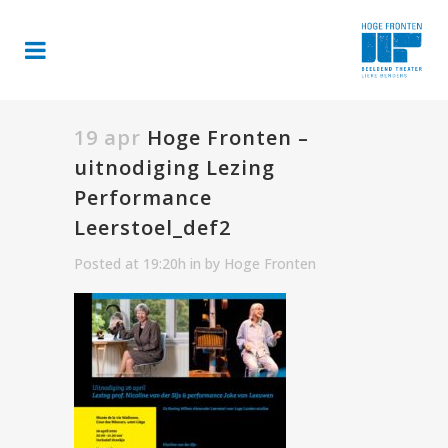
19 apr
Hoge Fronten –
uitnodiging Lezing
Performance
Leerstoel_def2
Posted at 19:20h
in
by
Hoge Fronten