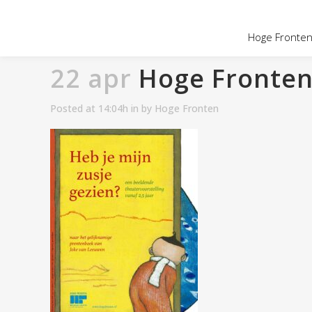
OVER HOGE
Hoge Fronten 
22 apr
Hoge Fronten 
Posted at 14:04h
in
by
Hoge Fronten