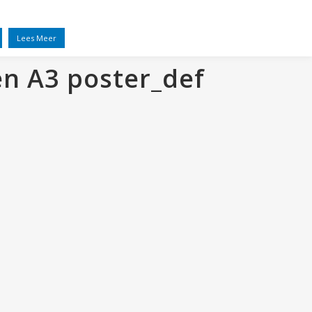
EL
VRIENDEN
NIEUWS
CONTACT
Lees Meer
en A3 poster_def