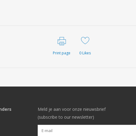
Print page
0
Likes
nders
Meld je aan voor onze nieuwsbrief
(subscribe to our newsletter)