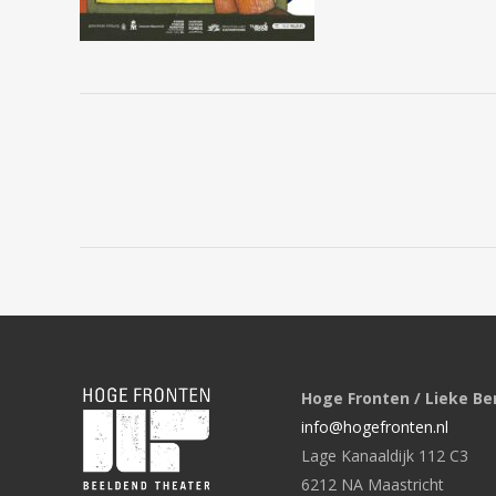
Hoge Fronten / Lieke Be
info@hogefronten.nl
Lage Kanaaldijk 112 C3
6212 NA Maastricht