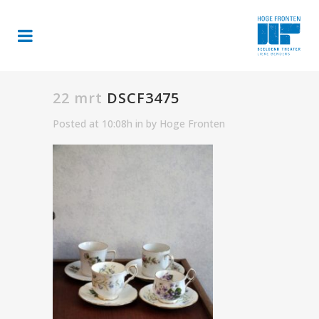
22 mrt
DSCF3475
Posted at 10:08h
in
by
Hoge Fronten