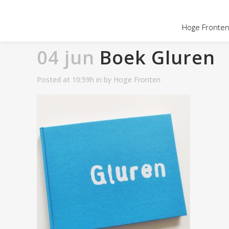
OVER HOGE
Hoge Fronten 
04 jun
Boek Gluren
Posted at 10:59h
in
by
Hoge Fronten