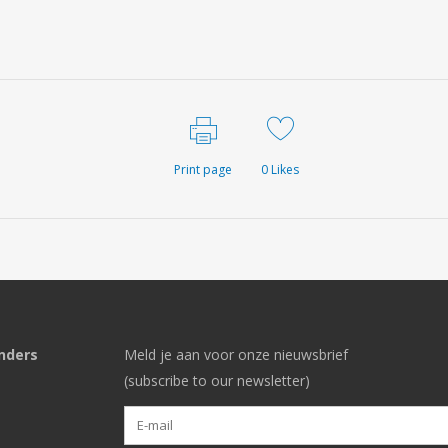
Print page
0
Likes
nders
Meld je aan voor onze nieuwsbrief
(subscribe to our newsletter)