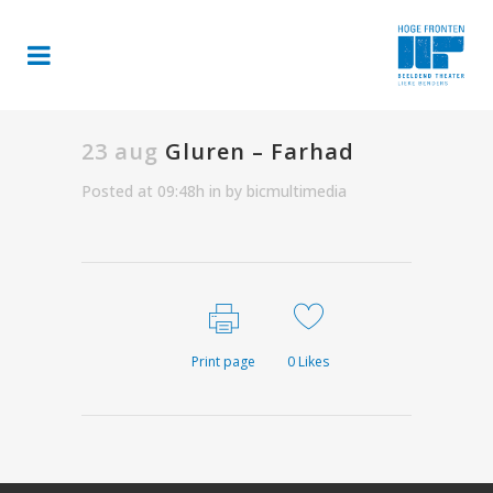
23 aug
Gluren – Farhad
Posted at 09:48h
in
by
bicmultimedia
Print page
0
Likes