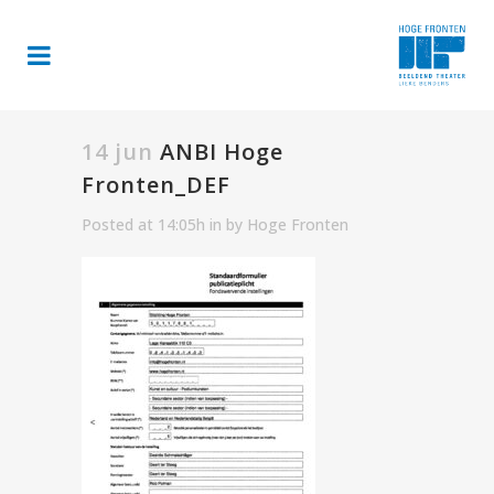
14 jun
ANBI Hoge
Fronten_DEF
Posted at 14:05h
in
by
Hoge Fronten