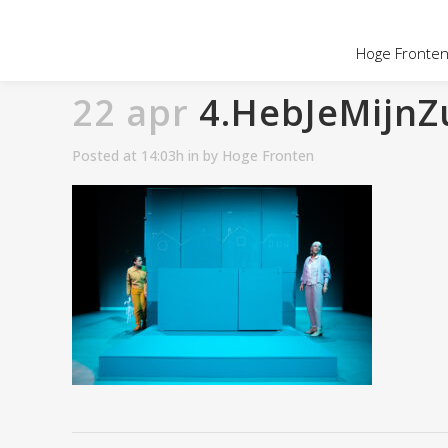
OVER HOGE
Hoge Fronten 
22 apr
4.HebJeMijnZu
Posted at 14:03h
in
by
Hoge Fronten