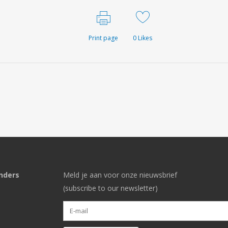
Print page
0
Likes
nders
Meld je aan voor onze nieuwsbrief
(subscribe to our newsletter)