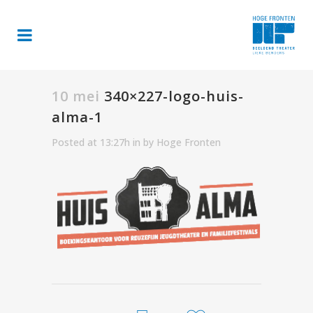
10 mei
340×227-logo-huis-
alma-1
Posted at 13:27h
in
by
Hoge Fronten