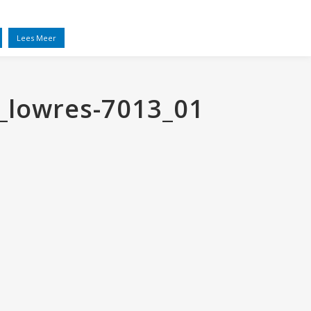
EL
VRIENDEN
NIEUWS
CONTACT
Lees Meer
_lowres-7013_01