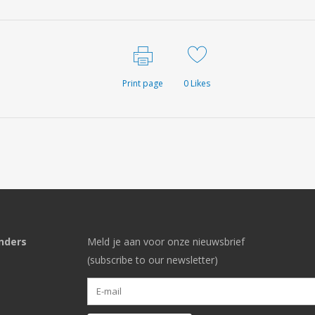
Print page
0
Likes
nders
Meld je aan voor onze nieuwsbrief
(subscribe to our newsletter)