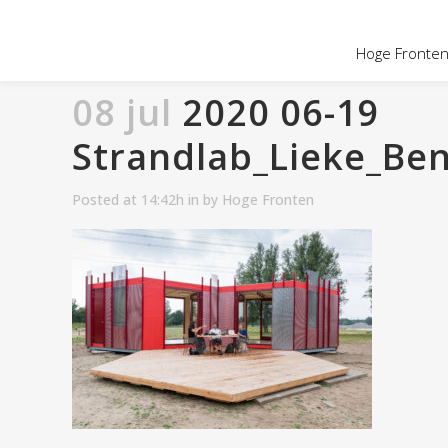
OVER HOGE
Hoge Fronten 
08 jul
2020 06-19
Strandlab_Lieke_Be
Posted at 14:42h
in
by
Hoge Fronten