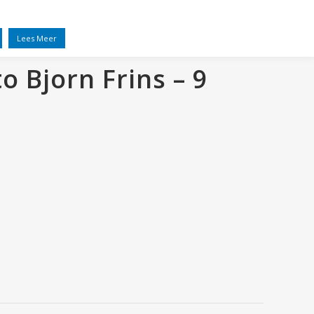
EL
VRIENDEN
NIEUWS
CONTACT
Lees Meer
o Bjorn Frins – 9