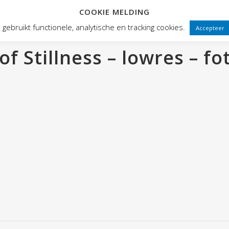
COOKIE MELDING
 FRONTEN
VOORSTELLINGEN
PUBLIEKSWERKING
WEBWINK
gebruikt functionele, analytische en tracking cookies.
Accepteer
 Stillness – lowres – fot