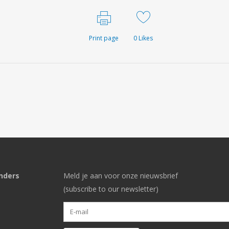
Print page
0
Likes
nders
Meld je aan voor onze nieuwsbrief
(subscribe to our newsletter)