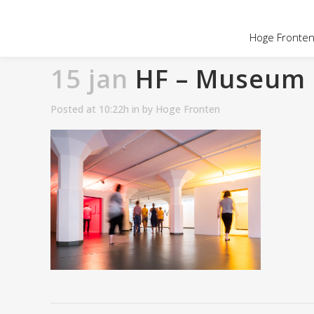
OVER HOGE
Hoge Fronten 
15 jan
HF – Museum of
Posted at 10:22h
in
by
Hoge Fronten