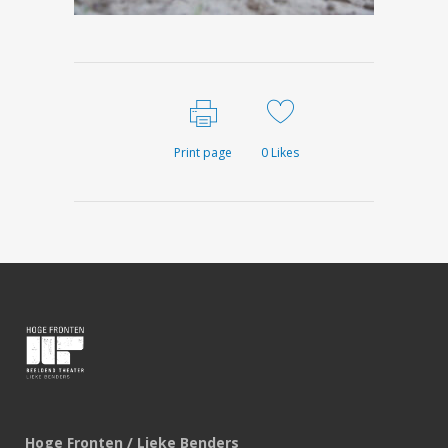
Print page
0
Likes
Hoge Fronten / Lieke Benders