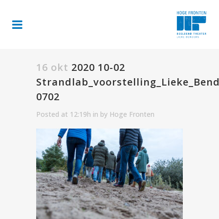
16 okt
2020 10-02
Strandlab_voorstelling_Lieke_Ben
0702
Posted at 12:19h
in
by
Hoge Fronten