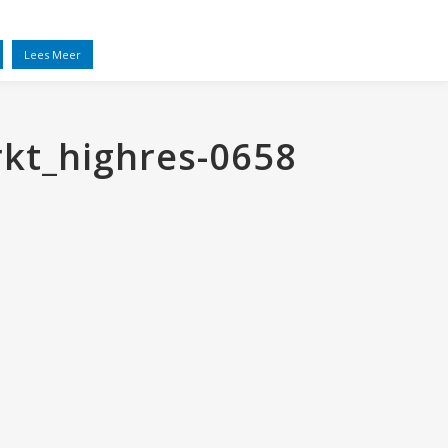
EL
VRIENDEN
NIEUWS
CONTACT
Lees Meer
rkt_highres-0658