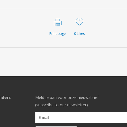
Print page
0
Likes
nders
Meld je aan voor onze nieuwsbrief
(subscribe to our newsletter)