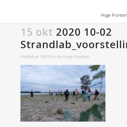
OVER HOGE
Hoge Fronten 
15 okt
2020 10-02
Strandlab_voorstell
Posted at 14:07h
in
by
Hoge Fronten