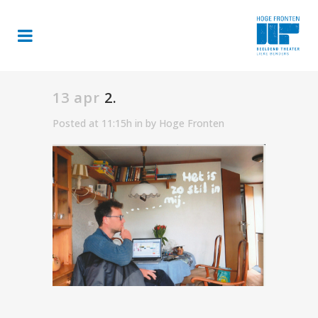
13 apr
2.
Posted at 11:15h
in
by
Hoge Fronten