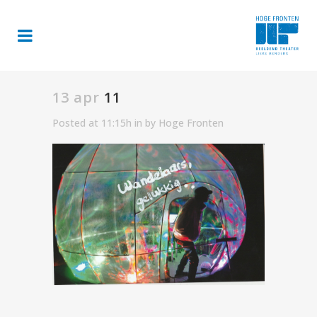
13 apr
11
Posted at 11:15h
in
by
Hoge Fronten