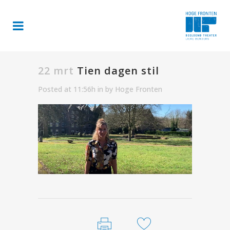
22 mrt
Tien dagen stil
Posted at 11:56h
in
by
Hoge Fronten