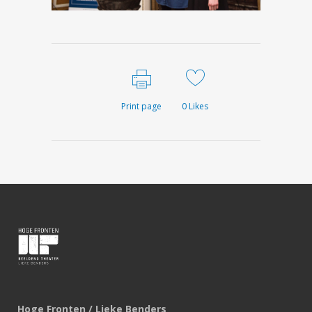
Print page
0
Likes
Hoge Fronten / Lieke Benders