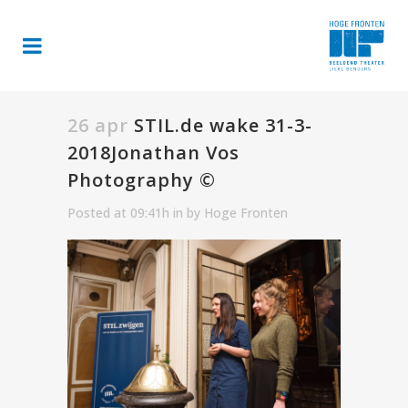
26 apr
STIL.de wake 31-3-
2018Jonathan Vos
Photography ©
Posted at 09:41h
in
by
Hoge Fronten