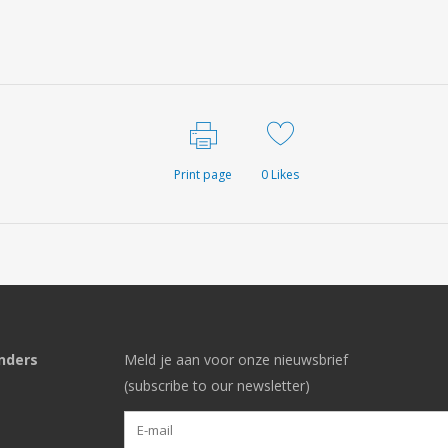
Print page
0
Likes
nders
Meld je aan voor onze nieuwsbrief
(subscribe to our newsletter)