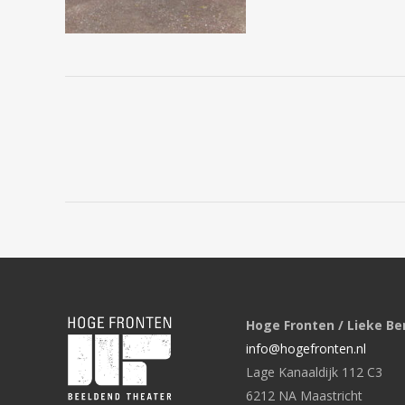
Hoge Fronten / Lieke Be
info@hogefronten.nl
Lage Kanaaldijk 112 C3
6212 NA Maastricht