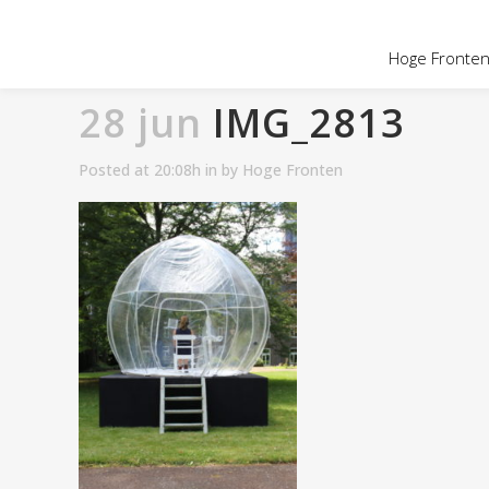
OVER HOGE
Hoge Fronten 
28 jun
IMG_2813
Posted at 20:08h
in
by
Hoge Fronten