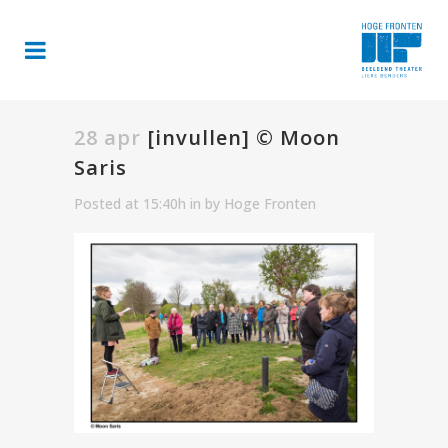
28 apr
[invullen] © Moon
Saris
Posted at 15:40h
in
by
Hoge Fronten