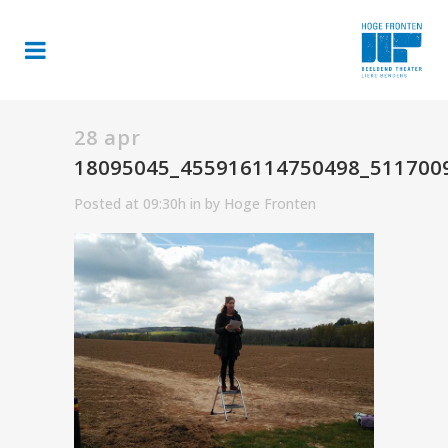
28 apr
18095045_455916114750498_511700
Posted at 09:30h
in
by
Hoge Fronten