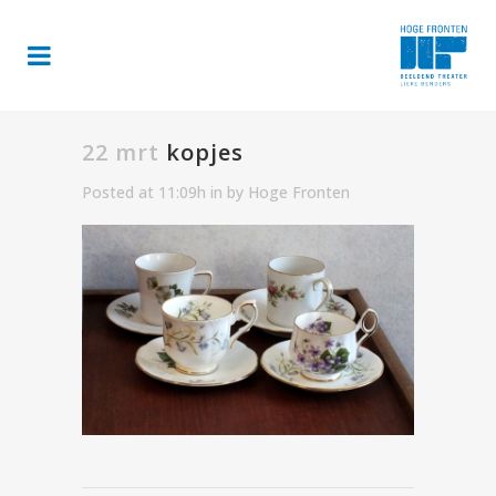
22 mrt
kopjes
Posted at 11:09h
in
by
Hoge Fronten